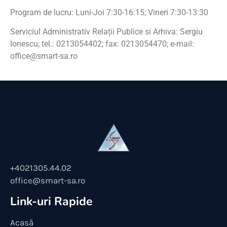
Program de lucru: Luni-Joi 7:30-16:15; Vineri 7:30-13:30
Serviciul Administrativ Relații Publice si Arhiva: Sergiu
Ionescu; tel.: 0213054402; fax: 0213054470; e-mail:
office@smart-sa.ro
+4021305.44.02
office@smart-sa.ro
Link-uri Rapide
Acasă